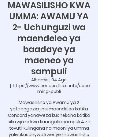
MAWASILISHO KWA
UMMA: AWAMU YA
2- Uchunguzi wa
maendeleo ya
baadaye ya
maeneo ya
sampuli
Alhamisi, 04 Ago
  |  
https://www.concordnext.info/upco
ming-publi
Mawasilisho ya Awamu ya 2
yataangazia jinsi maendeleo katika
Concord yanaweza kuonekana katika
siku zijazo kwa kuangalia sampuli 4 za
tovuti, kulingana na maoni ya umma
yaliyokusanywa kwenye mawasilisho