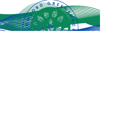
Jiandikishe kwa
sasisho za hivi
punde!
Jisajili Sasa