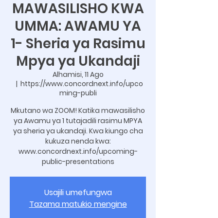
MAWASILISHO KWA
UMMA: AWAMU YA
1- Sheria ya Rasimu
Mpya ya Ukandaji
Alhamisi, 11 Ago
  |  
https://www.concordnext.info/upco
ming-publi
Mkutano wa ZOOM! Katika mawasilisho
ya Awamu ya 1 tutajadili rasimu MPYA
ya sheria ya ukandaji. Kwa kiungo cha
kukuza nenda kwa:
www.concordnext.info/upcoming-
public-presentations
Usajili umefungwa
Tazama matukio mengine