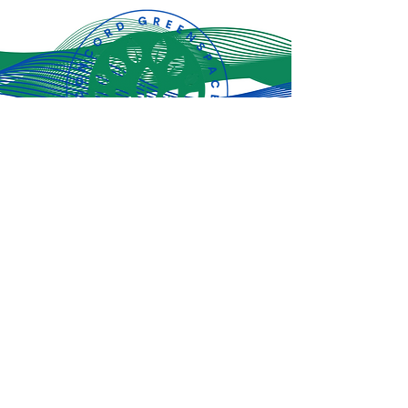
Jiandikishe kwa
sasisho za hivi
punde!
Jisajili Sasa