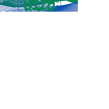
Jiandikishe kwa
sasisho za hivi
punde!
Jisajili Sasa