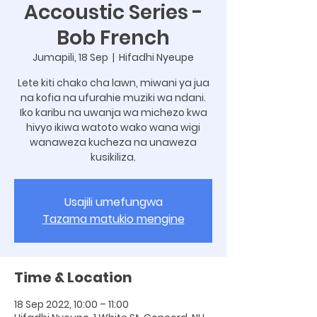
Accoustic Series -
Bob French
Jumapili, 18 Sep
  |  
Hifadhi Nyeupe
Lete kiti chako cha lawn, miwani ya jua
na kofia na ufurahie muziki wa ndani.
Iko karibu na uwanja wa michezo kwa
hivyo ikiwa watoto wako wana wigi
wanaweza kucheza na unaweza
kusikiliza.
Usajili umefungwa
Tazama matukio mengine
Time & Location
18 Sep 2022, 10:00 – 11:00