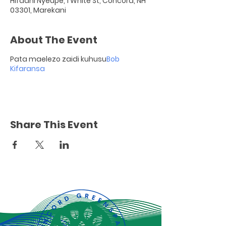
Hifadhi Nyeupe, 1 White St, Concord, NH
03301, Marekani
About The Event
Pata maelezo zaidi kuhusu
Bob
Kifaransa
Share This Event