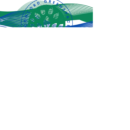
Jiandikishe kwa
sasisho za hivi
punde!
Jisajili Sasa