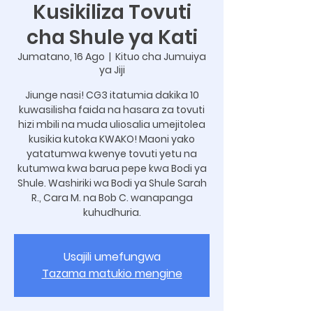
Kusikiliza Tovuti
cha Shule ya Kati
Jumatano, 16 Ago
  |  
Kituo cha Jumuiya
ya Jiji
Jiunge nasi! CG3 itatumia dakika 10
kuwasilisha faida na hasara za tovuti
hizi mbili na muda uliosalia umejitolea
kusikia kutoka KWAKO! Maoni yako
yatatumwa kwenye tovuti yetu na
kutumwa kwa barua pepe kwa Bodi ya
Shule. Washiriki wa Bodi ya Shule Sarah
R., Cara M. na Bob C. wanapanga
kuhudhuria.
Usajili umefungwa
Tazama matukio mengine