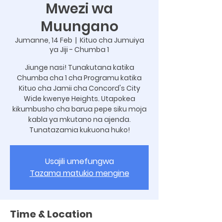
Mwezi wa
Muungano
Jumanne, 14 Feb
  |  
Kituo cha Jumuiya
ya Jiji - Chumba 1
Jiunge nasi! Tunakutana katika
Chumba cha 1 cha Programu katika
Kituo cha Jamii cha Concord's City
Wide kwenye Heights. Utapokea
kikumbusho cha barua pepe siku moja
kabla ya mkutano na ajenda.
Tunatazamia kukuona huko!
Usajili umefungwa
Tazama matukio mengine
Time & Location