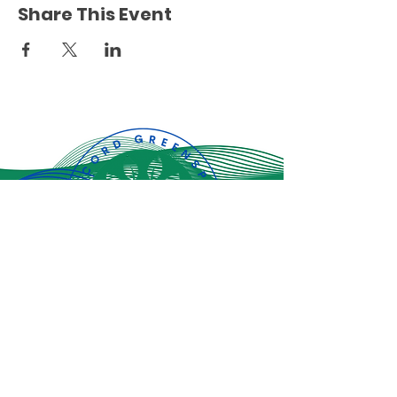
Share This Event
Jiandikishe kwa
sasisho za hivi