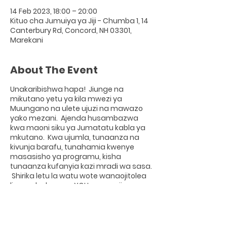
14 Feb 2023, 18:00 – 20:00
Kituo cha Jumuiya ya Jiji - Chumba 1, 14
Canterbury Rd, Concord, NH 03301,
Marekani
About The Event
Unakaribishwa hapa! Jiunge na
mikutano yetu ya kila mwezi ya
Muungano na ulete ujuzi na mawazo
yako mezani. Ajenda husambazwa
kwa maoni siku ya Jumatatu kabla ya
mkutano. Kwa ujumla, tunaanza na
kivunja barafu, tunahamia kwenye
masasisho ya programu, kisha
tunaanza kufanyia kazi mradi wa sasa.
Shirika letu la watu wote wanaojitolea
linaendeshwa na YOU power - jiunge
nasi!